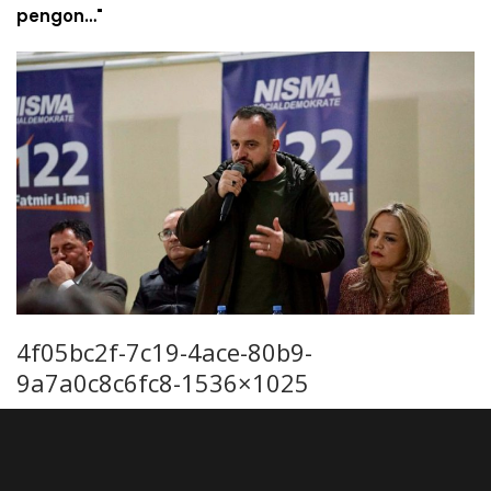
pengon…"
4f05bc2f-7c19-4ace-80b9-
9a7a0c8c6fc8-1536×1025