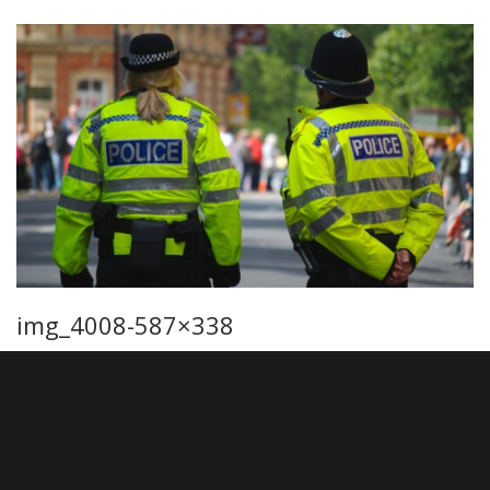
img_4008-587×338