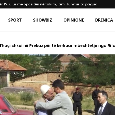
ër t’u ulur me opozitën në takim, jam i lumtur ta paguaj
SPORT
SHOWBIZ
OPINIONE
DRENICA 
Thaçi shkoi në Prekaz për të kërkuar mbështetje nga Rifa