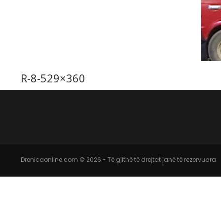
R-8-529×360
Drenicaonline.com © 2026 - Të gjithë të drejtat janë të rezervuara