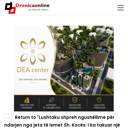
Return to "Lushtaku shpreh ngushëllime për
ndarjen nga jeta të Ismet Sh. Kocës: I ka takuar një