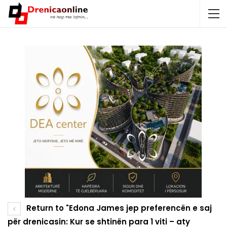
Return to "Edona James jep preferencën e saj
për drenicasin: Kur se shtinën para 1 viti – aty