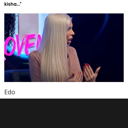
kisha…"
Edo