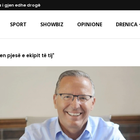
a i gjen edhe drogë
SPORT
SHOWBIZ
OPINIONE
DRENICA 
 pjesë e ekipit të tij"