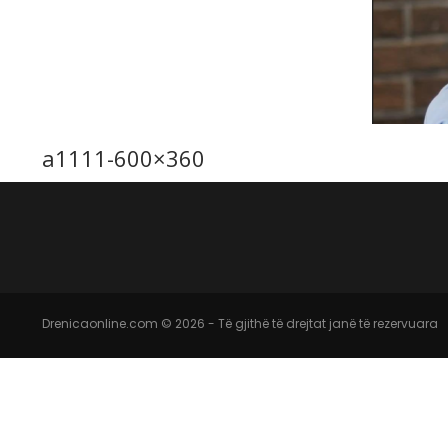
a1111-600×360
Drenicaonline.com © 2026 - Të gjithë të drejtat janë të rezervuara